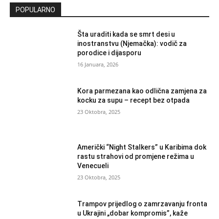
POPULARNO
Šta uraditi kada se smrt desi u
inostranstvu (Njemačka): vodič za
porodice i dijasporu
16 Januara, 2026
Kora parmezana kao odlična zamjena za
kocku za supu – recept bez otpada
23 Oktobra, 2025
Američki “Night Stalkers” u Karibima dok
rastu strahovi od promjene režima u
Venecueli
23 Oktobra, 2025
Trampov prijedlog o zamrzavanju fronta
u Ukrajini „dobar kompromis”, kaže