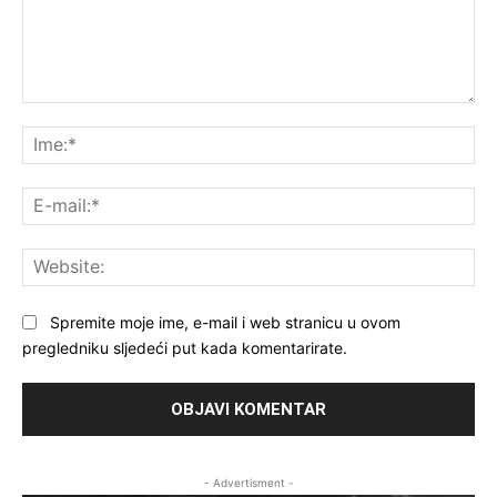
Komentar:
Ime
E-
mai
Web
Spremite moje ime, e-mail i web stranicu u ovom
pregledniku sljedeći put kada komentarirate.
- Advertisment -