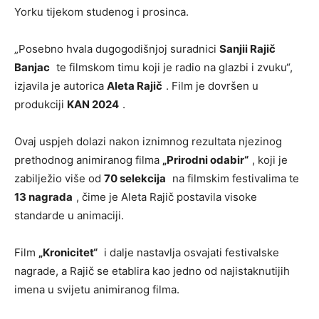
Yorku tijekom studenog i prosinca.
„Posebno hvala dugogodišnjoj suradnici
Sanjii Rajič
Banjac
te filmskom timu koji je radio na glazbi i zvuku“,
izjavila je autorica
Aleta Rajič
. Film je dovršen u
produkciji
KAN 2024
.
Ovaj uspjeh dolazi nakon iznimnog rezultata njezinog
prethodnog animiranog filma
„Prirodni odabir“
, koji je
zabilježio više od
70 selekcija
na filmskim festivalima te
13 nagrada
, čime je Aleta Rajič postavila visoke
standarde u animaciji.
Film
„Kronicitet“
i dalje nastavlja osvajati festivalske
nagrade, a Rajič se etablira kao jedno od najistaknutijih
imena u svijetu animiranog filma.