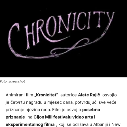
Foto: screenshot
Animirani film
„Kronicitet“
autorice
Alete Rajič
osvojio
je četvrtu nagradu u mjesec dana, potvrđujući sve veće
priznanje njezina rada. Film je osvojio
posebno
priznanje
na
Gijon Mili festivalu video arta i
eksperimentalnog filma
, koji se održava u Albaniji i New