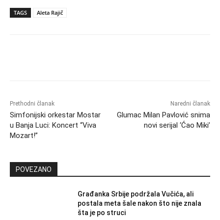
TAGS
Aleta Rajič
Prethodni članak
Naredni članak
Simfonijski orkestar Mostar
Glumac Milan Pavlović snima
u Banja Luci: Koncert “Viva
novi serijal ‘Ćao Miki’
Mozart!”
POVEZANO
Građanka Srbije podržala Vučića, ali
postala meta šale nakon što nije znala
šta je po struci