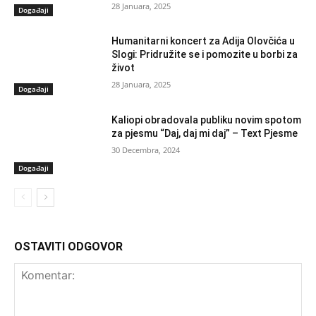
28 Januara, 2025
Događaji
Humanitarni koncert za Adija Olovčića u
Slogi: Pridružite se i pomozite u borbi za
život
28 Januara, 2025
Događaji
Kaliopi obradovala publiku novim spotom
za pjesmu “Daj, daj mi daj” – Text Pjesme
30 Decembra, 2024
Događaji
OSTAVITI ODGOVOR